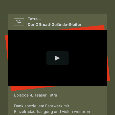
Tatra –
14.
Der Offroad-Gelände-Gleiter
Episode 4, Teaser Tatra
Dank speziellem Fahrwerk mit
Einzelradaufhängung und vielen weiteren