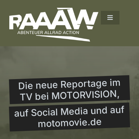
Zum
Inhalt
Toggle
springen
Navigation
Unsere Gäste
Episoden
Kontakt
Die neue Reportage im
TV bei MOTORVISION,
auf Social Media und auf
motomovie.de