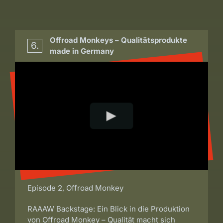
Offroad Monkeys – Qualitätsprodukte
6.
made in Germany
Episode 2, Offroad Monkey
RAAAW Backstage: Ein Blick in die Produktion
von Offroad Monkey – Qualität macht sich