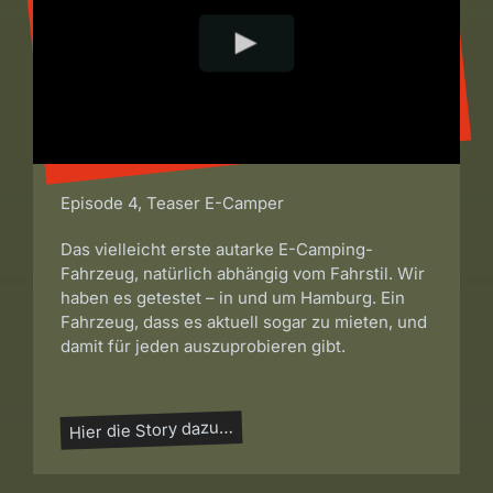
Episode 4, Teaser E-Camper
Das vielleicht erste autarke E-Camping-
Fahrzeug, natürlich abhängig vom Fahrstil. Wir
haben es getestet – in und um Hamburg. Ein
Fahrzeug, dass es aktuell sogar zu mieten, und
damit für jeden auszuprobieren gibt.
Hier die Story dazu…