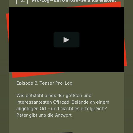
12.
Pro-Log – Ein Offroad-Gelände ensteht
Episode 3, Teaser Pro-Log
Wie entsteht eines der größten und
interessantesten Offroad-Gelände an einem
abgelegen Ort – und macht es erfolgreich?
Peter gibt uns die Antwort.