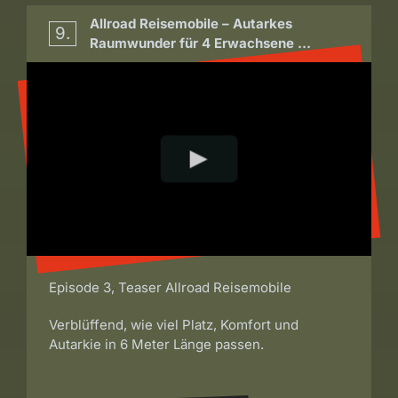
Allroad Reisemobile – Autarkes
9.
Raumwunder für 4 Erwachsene …
Episode 3, Teaser Allroad Reisemobile
Verblüffend, wie viel Platz, Komfort und
Autarkie in 6 Meter Länge passen.