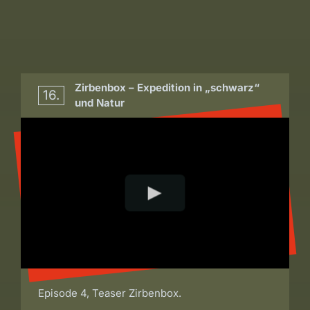
Zirbenbox – Expedition in „schwarz“
16.
und Natur
Episode 4, Teaser Zirbenbox.